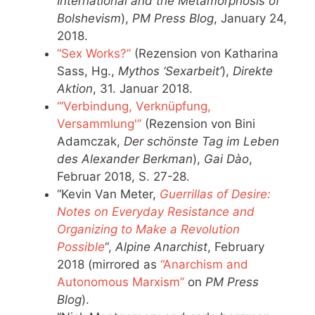
International and the Metamorphosis of
Bolshevism
),
PM Press Blog
, January 24,
2018.
“Sex Works?”
(Rezension von Katharina
Sass, Hg.,
Mythos ‘Sexarbeit’
),
Direkte
Aktion
, 31. Januar 2018.
“‘Verbindung, Verknüpfung,
Versammlung'”
(Rezension von Bini
Adamczak,
Der schönste Tag im Leben
des Alexander Berkman
),
Gai Dào
,
Februar 2018, S. 27-28.
“Kevin Van Meter,
Guerrillas of Desire:
Notes on Everyday Resistance and
Organizing to Make a Revolution
Possible
“,
Alpine Anarchist
, February
2018 (mirrored as
“Anarchism and
Autonomous Marxism”
on
PM Press
Blog
).