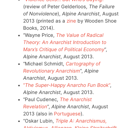
(review of Peter Gelderloos,
The Failure
of Nonviolence
),
Alpine Anarchist
, August
2013 (printed as a
zine
by Wooden Shoe
Books, 2014).
“Wayne Price,
The Value of Radical
Theory: An Anarchist Introduction to
Marx’s Critique of Political Economy
“,
Alpine Anarchist
, August 2013.
“Michael Schmidt,
Cartography of
Revolutionary Anarchism
“,
Alpine
Anarchist
, August 2013.
“
The Super-Happy Anarcho Fun Book
“
,
Alpine Anarchist
, August 2013.
“Paul Cudenec,
The Anarchist
Revelation
“,
Alpine Anarchist
, August
2013 (also in
Portuguese
).
“Oskar Lubin,
Triple A: Anarchismus,
Aktivismus, Allianzen. Kleine Streitschrift