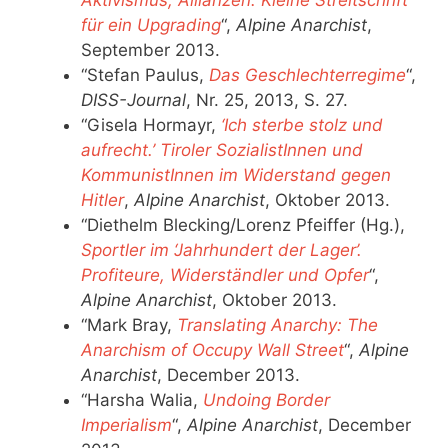
für ein Upgrading
“,
Alpine Anarchist
,
September 2013.
“Stefan Paulus,
Das Geschlechterregime
“,
DISS-Journal
, Nr. 25, 2013, S. 27.
“Gisela Hormayr,
‘Ich sterbe stolz und
aufrecht.’ Tiroler SozialistInnen und
KommunistInnen im Widerstand gegen
Hitler
,
Alpine Anarchist
, Oktober 2013.
“Diethelm Blecking/Lorenz Pfeiffer (Hg.),
Sportler im ‘Jahrhundert der Lager’.
Profiteure, Widerständler und Opfer
“,
Alpine Anarchist
, Oktober 2013.
“Mark Bray,
Translating Anarchy: The
Anarchism of Occupy Wall Street
“,
Alpine
Anarchist
, December 2013.
“Harsha Walia,
Undoing Border
Imperialism
“,
Alpine Anarchist
, December