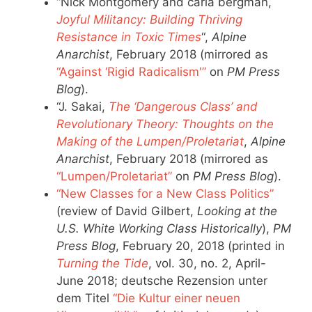
“Nick Montgomery and carla bergman,
Joyful Militancy: Building Thriving
Resistance in Toxic Times
“,
Alpine
Anarchist
, February 2018 (mirrored as
“Against ‘Rigid Radicalism'”
on
PM Press
Blog
).
“J. Sakai,
The ‘Dangerous Class’ and
Revolutionary Theory: Thoughts on the
Making of the Lumpen/Proletariat
,
Alpine
Anarchist
, February 2018 (mirrored as
“Lumpen/Proletariat”
on
PM Press Blog
).
“New Classes for a New Class Politics”
(review of David Gilbert,
Looking at the
U.S. White Working Class Historically
),
PM
Press Blog
, February 20, 2018 (printed in
Turning the Tide
, vol. 30, no. 2, April-
June 2018; deutsche Rezension unter
dem Titel
“Die Kultur einer neuen