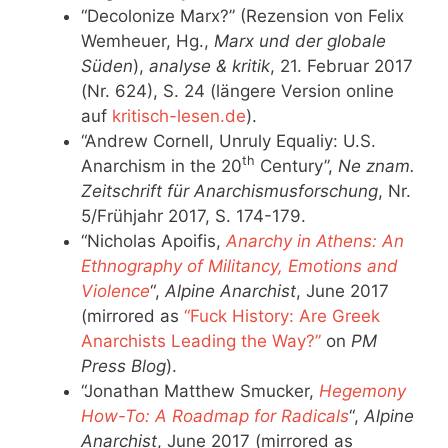
“Decolonize Marx?” (Rezension von Felix
Wemheuer, Hg.,
Marx und der globale
Süden
),
analyse & kritik
, 21. Februar 2017
(Nr. 624), S. 24 (längere Version online
auf
kritisch-lesen.de
).
“Andrew Cornell, Unruly Equaliy: U.S.
th
Anarchism in the 20
Century”,
Ne znam.
Zeitschrift für Anarchismusforschung
, Nr.
5/Frühjahr 2017, S. 174-179.
“Nicholas Apoifis,
Anarchy in Athens: An
Ethnography of Militancy, Emotions and
Violence
“,
Alpine Anarchist
, June 2017
(mirrored as
“Fuck History: Are Greek
Anarchists Leading the Way?”
on
PM
Press Blog
).
“Jonathan Matthew Smucker,
Hegemony
How-To: A Roadmap for Radicals
“,
Alpine
Anarchist
, June 2017 (mirrored as