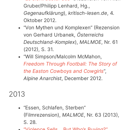
Gruber/Philipp Lenhard, Hg.,
Gegenaufklärung
),
kritisch-lesen.de
, 4.
Oktober 2012.
“Von Mythen und Komplexen” (Rezension
von Gerhard Urbanek,
Österreichs
Deutschland-Komplex
),
MALMOE
, Nr. 61
(2012), S. 31.
“Will Simpson/Malcolm McMahon,
Freedom Through Football: The Story of
the Easton Cowboys and Cowgirls
“,
Alpine Anarchist
, December 2012.
2013
“Essen, Schlafen, Sterben”
(Filmrezension),
MALMOE
, Nr. 63 (2013),
S. 28.
“Violence Sells… But Who’s Buying?”