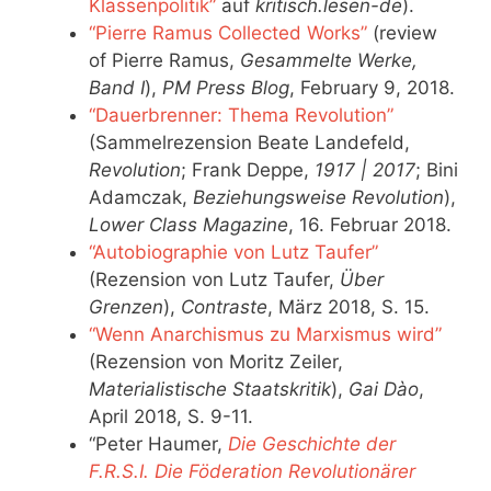
Klassenpolitik”
auf
kritisch.lesen-de
).
“Pierre Ramus Collected Works”
(review
of Pierre Ramus,
Gesammelte Werke,
Band I
),
PM Press Blog
, February 9, 2018.
“Dauerbrenner: Thema Revolution”
(Sammelrezension Beate Landefeld,
Revolution
; Frank Deppe,
1917 | 2017
; Bini
Adamczak,
Beziehungsweise Revolution
),
Lower Class Magazine
, 16. Februar 2018.
“Autobiographie von Lutz Taufer”
(Rezension von Lutz Taufer,
Über
Grenzen
),
Contraste
, März 2018, S. 15.
“Wenn Anarchismus zu Marxismus wird”
(Rezension von Moritz Zeiler,
Materialistische Staatskritik
),
Gai Dào
,
April 2018, S. 9-11.
“Peter Haumer,
Die Geschichte der
F.R.S.I. Die Föderation Revolutionärer