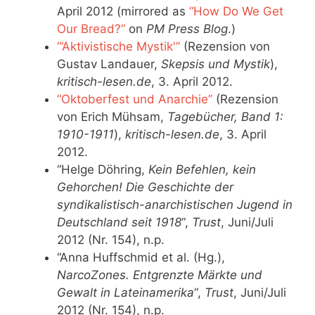
April 2012 (mirrored as
“How Do We Get
Our Bread?”
on
PM Press Blog
.)
“‘Aktivistische Mystik'”
(Rezension von
Gustav Landauer,
Skepsis und Mystik
),
kritisch-lesen.de
, 3. April 2012.
“Oktoberfest und Anarchie”
(Rezension
von Erich Mühsam,
Tagebücher, Band 1:
1910-1911
),
kritisch-lesen.de
, 3. April
2012.
“Helge Döhring,
Kein Befehlen, kein
Gehorchen! Die Geschichte der
syndikalistisch-anarchistischen Jugend in
Deutschland seit 1918
“,
Trust
, Juni/Juli
2012 (Nr. 154), n.p.
“Anna Huffschmid et al. (Hg.),
NarcoZones. Entgrenzte Märkte und
Gewalt in Lateinamerika
“,
Trust
, Juni/Juli
2012 (Nr. 154), n.p.