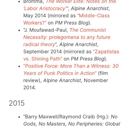
Bromma,
The Worker Elite: Notes on the
‘Labor Aristocracy’
“
,
Alpine Anarchist
,
May 2014 (mirrored as
“Middle-Class
Workers?”
on
PM Press Blog
).
“J. Moufawad-Paul,
The Communist
Necessity: prolegomena to any future
radical theory
“,
Alpine Anarchist
,
September 2014 (mirrored as
“Zapatistas
vs. Shining Path”
on
PM Press Blog
).
“
Positive Force: More Than a Witness: 30
Years of Punk Politics in Action
“
(film
review),
Alpine Anarchist
, November
2014.
2015
“Barry Maxwell/Raymond Craib (Hg.):
No
Gods, No Masters, No Peripheries: Global