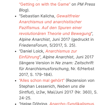
“Getting on with the Game”
on
PM Press
Blog
).
“Sebastian Kalicha,
Gewaltfreier
Anarchismus und anarchistischer
Pazifismus. Auf den Spuren einer
revolutionären Theorie und Bewegung
“,
Alpine Anarchist
, Juni 2017 (gedruckt in
FriedensForum
, 5/2017, S. 25).
“Daniel Loick,
Anarchismus zur
Einführung
“,
Alpine Anarchist
, Juni 2017
(längere Version in
Ne znam: Zeitschrift
für Anarchismusforschung
, Nr. 6/Herbst
2017, S. 179-184).
“Alles schon mal gehört”
(Rezension von
Stephan Lessenich,
Neben uns die
Sintflut
),
iz3w
, Mai/Juni 2017 (Nr. 360), S.
24-25.
“Helge Döhring,
Anarcho-Syndikalismus.