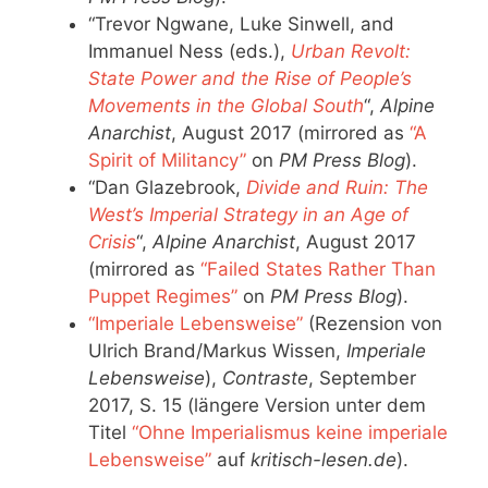
“Trevor Ngwane, Luke Sinwell, and
Immanuel Ness (eds.),
Urban Revolt:
State Power and the Rise of People’s
Movements in the Global South
“,
Alpine
Anarchist
, August 2017 (mirrored as
“A
Spirit of Militancy”
on
PM Press Blog
).
“Dan Glazebrook,
Divide and Ruin: The
West’s Imperial Strategy in an Age of
Crisis
“,
Alpine Anarchist
, August 2017
(mirrored as
“Failed States Rather Than
Puppet Regimes”
on
PM Press Blog
).
“Imperiale Lebensweise”
(Rezension von
Ulrich Brand/Markus Wissen,
Imperiale
Lebensweise
),
Contraste
, September
2017, S. 15 (längere Version unter dem
Titel
“Ohne Imperialismus keine imperiale
Lebensweise”
auf
kritisch-lesen.de
).