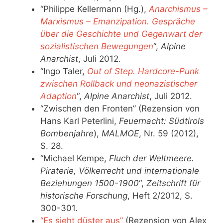
“Philippe Kellermann (Hg.),
Anarchismus –
Marxismus – Emanzipation. Gespräche
über die Geschichte und Gegenwart der
sozialistischen Bewegungen
“,
Alpine
Anarchist
, Juli 2012.
“Ingo Taler,
Out of Step. Hardcore-Punk
zwischen Rollback und neonazistischer
Adaption
“,
Alpine Anarchist
, Juli 2012.
“Zwischen den Fronten” (Rezension von
Hans Karl Peterlini,
Feuernacht: Südtirols
Bombenjahre
),
MALMOE
, Nr. 59 (2012),
S. 28.
“Michael Kempe,
Fluch der Weltmeere.
Piraterie, Völkerrecht und internationale
Beziehungen 1500-1900
“,
Zeitschrift für
historische Forschung
, Heft 2/2012, S.
300-301.
“Es sieht düster aus”
(Rezension von Alex