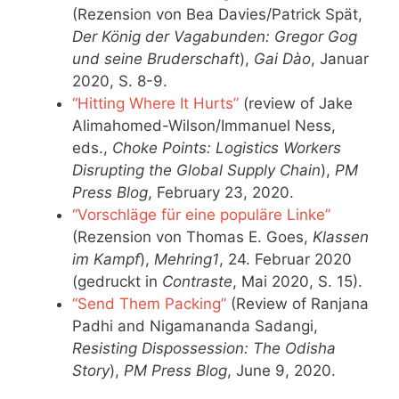
(Rezension von Bea Davies/Patrick Spät,
Der König der Vagabunden: Gregor Gog
und seine Bruderschaft
),
Gai Dào
, Januar
2020, S. 8-9.
“Hitting Where It Hurts”
(review of Jake
Alimahomed-Wilson/Immanuel Ness,
eds.,
Choke Points: Logistics Workers
Disrupting the Global Supply Chain
),
PM
Press Blog
, February 23, 2020.
“Vorschläge für eine populäre Linke”
(Rezension von Thomas E. Goes,
Klassen
im Kampf
),
Mehring1
, 24. Februar 2020
(gedruckt in
Contraste
, Mai 2020, S. 15).
“Send Them Packing”
(Review of Ranjana
Padhi and Nigamananda Sadangi,
Resisting Dispossession: The Odisha
Story
),
PM Press Blog
, June 9, 2020.