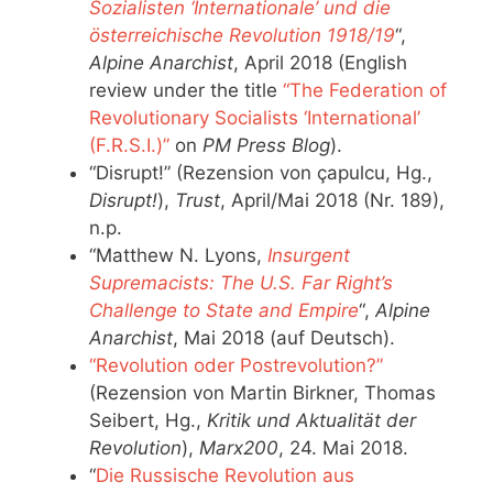
Sozialisten ‘Internationale’ und die
österreichische Revolution 1918/19
“,
Alpine Anarchist
, April 2018 (English
review under the title
“The Federation of
Revolutionary Socialists ‘International’
(F.R.S.I.)”
on
PM Press Blog
).
“Disrupt!” (Rezension von çapulcu, Hg.,
Disrupt!
),
Trust
, April/Mai 2018 (Nr. 189),
n.p.
“Matthew N. Lyons,
Insurgent
Supremacists: The U.S. Far Right’s
Challenge to State and Empire
“,
Alpine
Anarchist
, Mai 2018 (auf Deutsch).
“Revolution oder Postrevolution?”
(Rezension von Martin Birkner, Thomas
Seibert, Hg.,
Kritik und Aktualität der
Revolution
),
Marx200
, 24. Mai 2018.
“
Die Russische Revolution aus