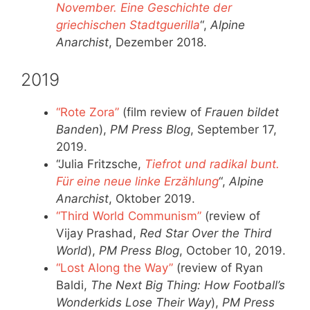
November. Eine Geschichte der
griechischen Stadtguerilla
“,
Alpine
Anarchist
, Dezember 2018.
2019
“Rote Zora”
(film review of
Frauen bildet
Banden
),
PM Press Blog
, September 17,
2019.
“Julia Fritzsche,
Tiefrot und radikal bunt.
Für eine neue linke Erzählung
“,
Alpine
Anarchist
, Oktober 2019.
“Third World Communism”
(review of
Vijay Prashad,
Red Star Over the Third
World
),
PM Press Blog
, October 10, 2019.
“Lost Along the Way”
(review of Ryan
Baldi,
The Next Big Thing: How Football’s
Wonderkids Lose Their Way
),
PM Press