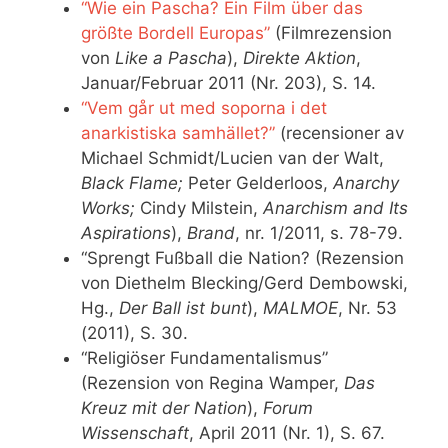
“Wie ein Pascha? Ein Film über das
größte Bordell Europas”
(Filmrezension
von
Like a Pascha
),
Direkte Aktion
,
Januar/Februar 2011 (Nr. 203), S. 14.
“Vem går ut med soporna i det
anarkistiska samhället?”
(recensioner av
Michael Schmidt/Lucien van der Walt,
Black Flame;
Peter Gelderloos,
Anarchy
Works;
Cindy Milstein,
Anarchism and Its
Aspirations
),
Brand
, nr. 1/2011, s. 78-79.
“Sprengt Fußball die Nation? (Rezension
von Diethelm Blecking/Gerd Dembowski,
Hg.,
Der Ball ist bunt
),
MALMOE
, Nr. 53
(2011), S. 30.
“Religiöser Fundamentalismus”
(Rezension von Regina Wamper,
Das
Kreuz mit der Nation
),
Forum
Wissenschaft
, April 2011 (Nr. 1), S. 67.